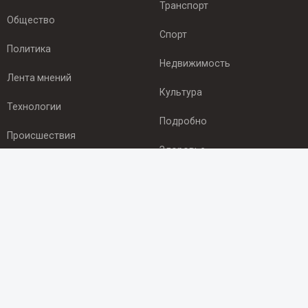
Транспорт
Общество
Спорт
Политика
Недвижимость
Лента мнений
Культура
Технологии
Подробно
Происшествия
Здоровье
Экономика
ПОДПИСКА
Подпишись на рассылку NEWSROOM24
и будь
в курсе новостей в своём городе:
Подписаться