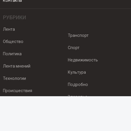
Контакты
РУБРИКИ
Лента
Транспорт
Общество
Спорт
Политика
Недвижимость
Лента мнений
Культура
Технологии
Подробно
Происшествия
Здоровье
Экономика
ПОДПИСКА
Подпишись на рассылку NEWSROOM24
и будь
в курсе новостей в своём городе: