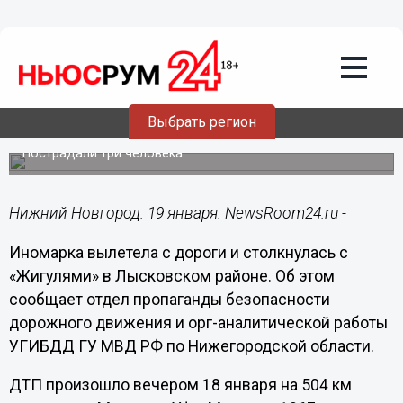
Общество
19.01.2016
10:18
Иномарка вылетела с дороги и
столкнулась с «Жигулями» в
Выбрать регион
Лысковском районе
Пострадали три человека.
Нижний Новгород. 19 января. NewsRoom24.ru -
Иномарка вылетела с дороги и столкнулась с
«Жигулями» в Лысковском районе. Об этом
сообщает о
тдел пропаганды безопасности
дорожного движения и орг-аналитической работы
УГИБДД ГУ МВД РФ по Нижегородской области.
ДТП произошло вечером 18 января на
504 км