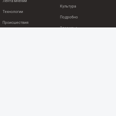
Лента мнений
Культура
Технологии
Подробно
Происшествия
Здоровье
Экономика
ПОДПИСКА
Подпишись на рассылку NEWSROOM24
и будь
в курсе новостей в своём городе:
Подписаться
© 2012 - 2025 ООО "Ньюсрум" (ИА Newsroom24 (Ньюсрум24).
Учредитель — ООО "Ньюсрум"
Свидетельство о регистрации СМИ ИА № ФС 77 - 45920 от 22.07.2011г.
выдано Федеральной службой по надзору в сфере связи,
информационных технологий и массовый коммуникаций.