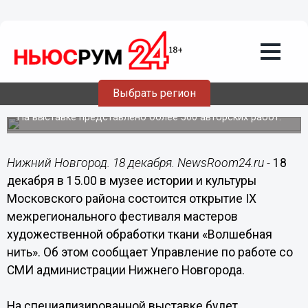
Общество
18.12.2015
04:04
Межрегиональный фестиваль
мастеров художественной обработки
ткани «Волшебная нить» откроется в
Выбрать регион
Московском районе 18 декабря
На выставке представлено более 500 авторских работ.
Нижний Новгород. 18 декабря. NewsRoom24.ru -
18
декабря в 15.00 в музее истории и культуры
Московского района состоится открытие IX
межрегионального фестиваля мастеров
художественной обработки ткани «Волшебная
нить». Об этом сообщает Управление по работе со
СМИ администрации Нижнего Новгорода.
На специализированной выставке будет