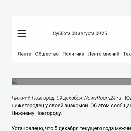
суббота 08 августа 09:25
Общество
09.12.2015
17:11
Лента
Общество
Политика
Лента мнений
Тех
Ювелирные украшения похитил 
своей знакомой
Злоумышленник задержан.
Нижний Новгород. 09 декабря. NewsRoom24.ru -
Юв
нижегородец у своей знакомой. Об этом сообщ
Нижнему Новгороду.
Установлено, что 5 декабря текущего года мужчи