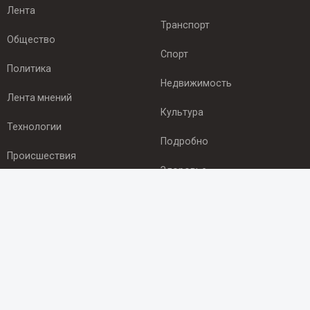
Лента
Транспорт
Общество
Спорт
Политика
Недвижимость
Лента мнений
Культура
Технологии
Подробно
Происшествия
Здоровье
Экономика
ПОДПИСКА
Подпишись на рассылку NEWSROOM24
и будь
в курсе новостей в своём городе:
Подписаться