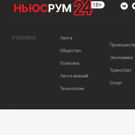
РУБРИКИ
Лента
Происшест
Общество
Экономика
Политика
Транспорт
Лента мнений
Спорт
Технологии
© 2012 - 2025 ООО "Ньюсрум" (ИА Newsroom24 (Ньюсрум24). Учр
Свидетельство о регистрации СМИ ИА № ФС 77 - 45920 от 22.07.
Главный редактор Эмилия Ткаченко. Адрес редакции: Нижний Новгор
Телефон: +79965565378, E-mail:
sales@newsroom24.ru
Все права на материалы, размещенные на сайте
www.newsroom24
материалов сайта гиперссылка
www.newsroom24.ru
обязательна.