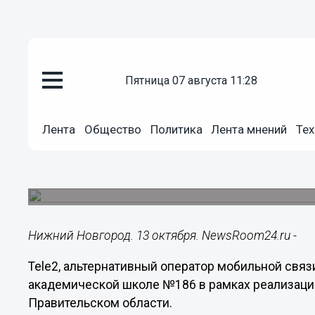
пятница 07 августа 11:28
Общество
13.10.2015
09:15
Лента
Общество
Политика
Лента мнений
Тех
Tele2 подарила мини-типогра
Оператор подарил юным журналистам професси
газеты, два ноутбука, необходимую мебель.
Нижний Новгород. 13 октября. NewsRoom24.ru -
Tele2, альтернативный оператор мобильной связ
академической школе №186 в рамках реализаци
Правительском области.