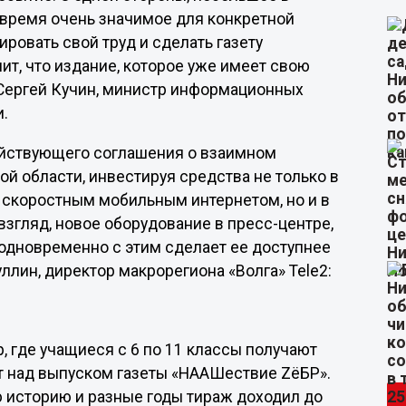
 время очень значимое для конкретной
ровать свой труд и сделать газету
чит, что издание, которое уже имеет свою
л Сергей Кучин, министр информационных
и.
ействующего соглашения о взаимном
й области, инвестируя средства не только в
и скоростным мобильным интернетом, но и в
взгляд, новое оборудование в пресс-центре,
 одновременно с этим сделает ее доступнее
ллин, директор макрорегиона «Волга» Tele2:
 где учащиеся с 6 по 11 классы получают
т над выпуском газеты «НААШествие ZёБР».
 историю и разные годы тираж доходил до