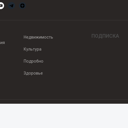
ПОДПИСКА
Недвижимость
вия
Культура
Подробно
Здоровье
едитель — ООО "Ньюсрум"
2011г. выдано Федеральной службой по надзору в сфере связи, информа
од, ул. Пискунова. 59, п.14, оф. 606
.ru
, охраняются в соответствии с законодательством РФ, в том числе 
 Публикации с пометкой «На правах рекламы» и материалы, размещенны