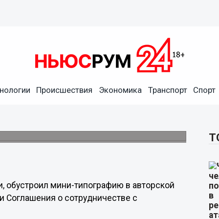
нологии
Происшествия
Экономика
Транспорт
Спорт
фию школе №186
ональный ризограф для печати школьной
Т
и, обустроил мини-типографию в авторской
и Соглашения о сотрудничестве с