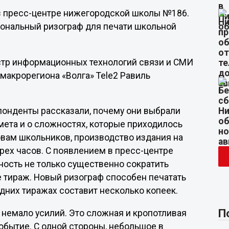
в пресс-центре нижегородской школы №186.
ональный ризограф для печати школьной
стр информационных технологий связи и СМИ
макрорегиона «Волга» Tele2 Равиль
онденты рассказали, почему они выбрали
мета и о сложностях, которые приходилось
овам школьников, производство издания на
рех часов. С появлением в пресс-центре
ость не только существенно сократить
ее тираж. Новый ризограф способен печатать
едних тиражах составит несколько копеек.
П
немало усилий. Это сложная и кропотливая
обытие. С одной стороны, небольшое в