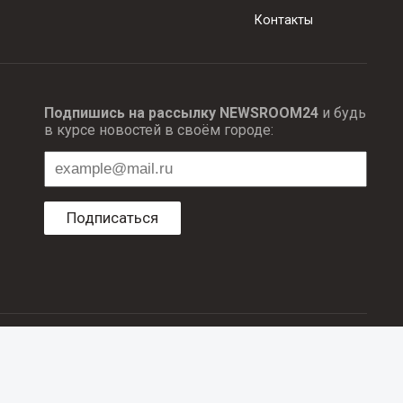
Контакты
Подпишись на рассылку NEWSROOM24
и будь
в курсе новостей в своём городе:
Подписаться
ционных технологий и массовый коммуникаций.
об авторском праве и смежных правах. При любом использовании
е в рубрике «Новости компаний», оплачены рекламодателем.