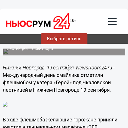
Общество
19.09.2015
16:41
Флешмобом отметили
Международный день смайлика в
Нижнем Новгороде
Выбрать регион
Мероприятие прошло у катера «Герой» под Чкаловской
лестницей 19 сентября.
Нижний Новгород. 19 сентября. NewsRoom24.ru -
Международный день смайлика отметили
флешмобом у катера «Герой» под Чкаловской
лестницей в Нижнем Новгороде 19 сентября.
В ходе флешмоба желающие горожане приняли
участие в танцевальном марафоне «300