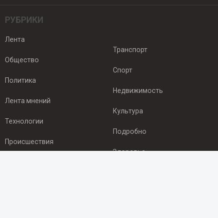
РУБРИКИ
Лента
Транспорт
Общество
Спорт
Политика
Недвижимость
Лента мнений
Культура
Технологии
Подробно
Происшествия
Здоровье
Экономика
ПОДПИСКА
Подпишись на рассылку NEWSROOM24
и будь
в курсе новостей в своём городе: