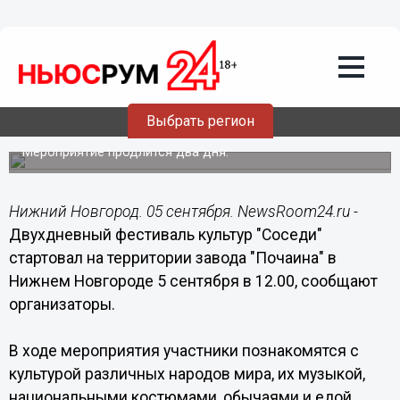
Общество
05.09.2015
14:15
Понарошку пожениться по разным
обычаям можно на фестивале
Выбрать регион
"Соседи" в Нижнем Новгороде
Мероприятие продлится два дня.
Нижний Новгород. 05 сентября. NewsRoom24.ru -
Двухдневный фестиваль культур "Соседи"
стартовал на территории завода "Почаина" в
Нижнем Новгороде 5 сентября в 12.00, сообщают
организаторы.
В ходе мероприятия участники познакомятся с
культурой различных народов мира, их музыкой,
национальными костюмами, обычаями и едой.