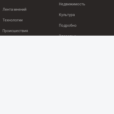
Недвижимость
Лента мнений
Культура
Технологии
Подробно
Происшествия
Здоровье
Экономика
ПОДПИСКА
Подпишись на рассылку NEWSROOM24
и будь
в курсе новостей в своём городе:
Подписаться
© 2012 - 2025 ООО "Ньюсрум" (ИА Newsroom24 (Ньюсрум24).
Учредитель — ООО "Ньюсрум"
Свидетельство о регистрации СМИ ИА № ФС 77 - 45920 от 22.07.2011г.