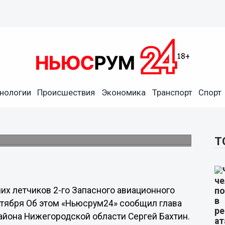
нологии
Происшествия
Экономика
Транспорт
Спорт
лами погибших летчиков-
арске 2 сентября
мировой войны.
Т
их летчиков 2-го Запасного авиационного
ентября Об этом «Ньюсрум24» сообщил глава
йона Нижегородской области Сергей Бахтин.