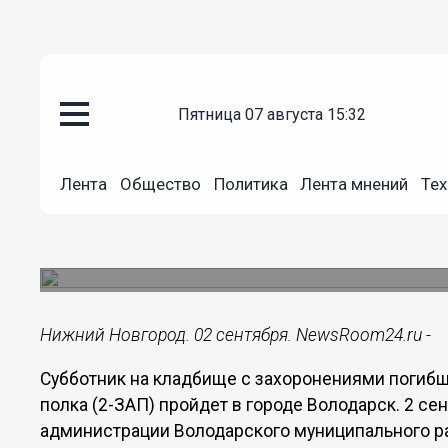
пятница 07 августа 15:32
Общество
02.09.2015
08:20
Лента
Общество
Политика
Лента мнений
Тех
Субботник на кладбище с моги
истребителей пройдет в Волод
Мероприятие приурочено к окончанию Второй 
Нижний Новгород. 02 сентября. NewsRoom24.ru -
Субботник на кладбище с захоронениями погибш
полка (2-ЗАП) пройдет в городе Володарск. 2 с
администрации Володарского муниципального ра