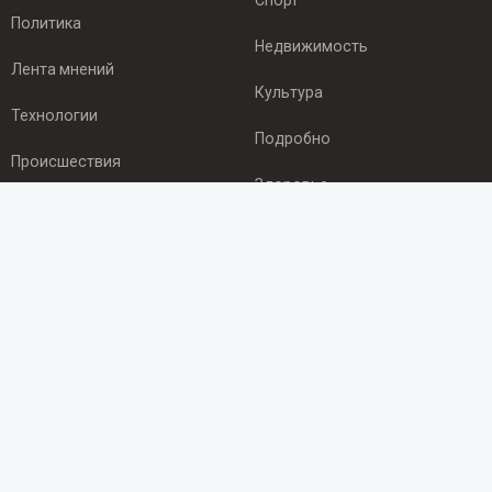
Спорт
Политика
Недвижимость
Лента мнений
Культура
Технологии
Подробно
Происшествия
Здоровье
Экономика
ПОДПИСКА
Подпишись на рассылку NEWSROOM24
и будь
в курсе новостей в своём городе:
Подписаться
© 2012 - 2025 ООО "Ньюсрум" (ИА Newsroom24 (Ньюсрум24).