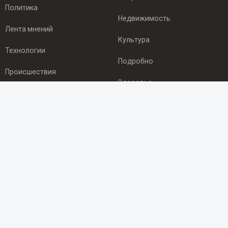
Политика
Недвижимость
Лента мнений
Культура
Технологии
Подробно
Происшествия
Здоровье
Экономика
ПОДПИСКА
Подпишись на рассылку NEWSROOM24
и будь
в курсе новостей в своём городе:
Подписаться
© 2012 - 2025 ООО "Ньюсрум" (ИА Newsroom24 (Ньюсрум24).
Учредитель — ООО "Ньюсрум"