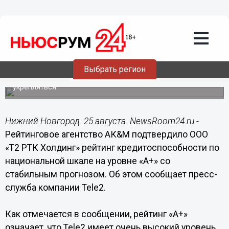
25.08.2015
09:59
Агентство АК&M подтвердило Tele2
рейтинг кредитоспособности на
уровне «А+»
Выбрать регион
Аналитики АК&M отмечают, что позиции Tele2 на
российском рынке услуг мобильной связи продолжают
укрепляться.
Нижний Новгород. 25 августа. NewsRoom24.ru -
Рейтинговое агентство АК&M подтвердило ООО
«Т2 РТК Холдинг» рейтинг кредитоспособности по
национальной шкале на уровне «А+» со
стабильным прогнозом. Об этом сообщает пресс-
служба компании Tele2.
Как отмечается в сообщении, рейтинг «А+»
означает, что Tele2 имеет очень высокий уровень