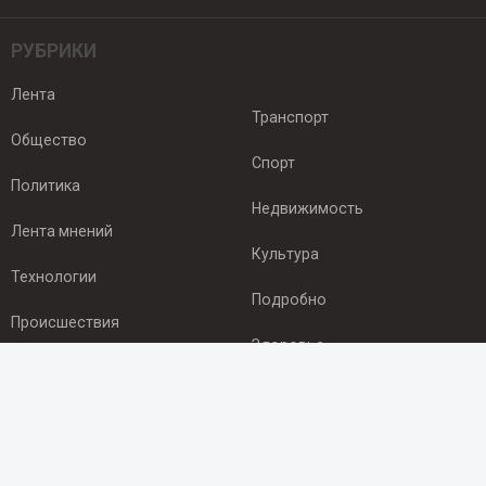
РУБРИКИ
Лента
Транспорт
Общество
Спорт
Политика
Недвижимость
Лента мнений
Культура
Технологии
Подробно
Происшествия
Здоровье
Экономика
ПОДПИСКА
Подпишись на рассылку NEWSROOM24
и будь
в курсе новостей в своём городе: