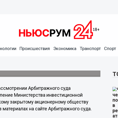
нологии
Происшествия
Экономика
Транспорт
Спорт
очти 66 млн руб. с ВЗАО
Т
ассмотрении Арбитражного суда
вление Министерства инвестиционной
кому закрытому акционерному обществу
 материалах на сайте Арбитражного суда.