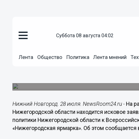
суббота 08 августа 04:02
Общество
28.07.2015
16:02
Лента
Общество
Политика
Лента мнений
Тех
Мининвест намерен взыскать п
«Нижегородская ярмарка»
Исковое заявление подано в Арбитражный суд.
Нижний Новгород. 28 июля. NewsRoom24.ru -
На р
Нижегородской области находится исковое зая
политики Нижегородской области к Всероссийс
«Нижегородская ярмарка». Об этом сообщается в