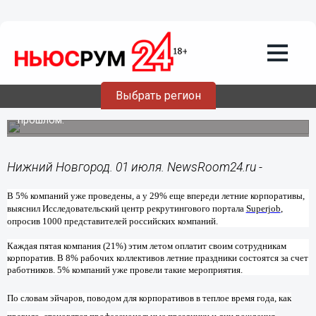
Общество
01.07.2015
19:10
21% компаний в этом году оплатят
своим сотрудникам летний корпоратив
Выбрать регион
Работодателей, готовых взять на себя расходы на
корпоратив в этом году стало на 5% меньше, чем в
прошлом.
Нижний Новгород. 01 июля. NewsRoom24.ru -
В 5% компаний уже проведены, а у 29% еще впереди летние корпоративы,
выяснил Исследовательский центр рекрутингового портала
Superjob
,
опросив 1000 представителей российских компаний.
Каждая пятая компания (21%) этим летом оплатит своим сотрудникам
корпоратив. В 8% рабочих коллективов летние праздники состоятся за счет
работников. 5% компаний уже провели такие мероприятия.
По словам эйчаров, поводом для корпоративов в теплое время года, как