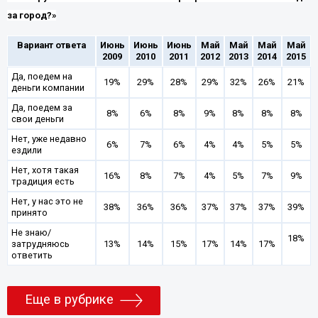
за город?»
Вариант ответа
Июнь
Июнь
Июнь
Май
Май
Май
Май
2009
2010
2011
2012
2013
2014
2015
Да, поедем на
19%
29%
28%
29%
32%
26%
21%
деньги компании
Да, поедем за
8%
6%
8%
9%
8%
8%
8%
свои деньги
Нет, уже недавно
6%
7%
6%
4%
4%
5%
5%
ездили
Нет, хотя такая
16%
8%
7%
4%
5%
7%
9%
традиция есть
Нет, у нас это не
38%
36%
36%
37%
37%
37%
39%
принято
Не знаю/
18%
затрудняюсь
13%
14%
15%
17%
14%
17%
ответить
Еще в рубрике