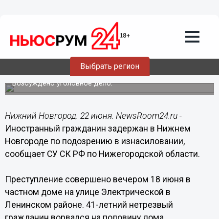
Общество
22.06.2015
12:14
Иностранец изнасиловал 72-летнюю
Выбрать регион
пенсионерку в Нижнем Новгороде
Возбуждено уголовное дело.
Нижний Новгород. 22 июня. NewsRoom24.ru -
Иностранный гражданин задержан в Нижнем
Новгороде по подозрению в изнасиловании,
сообщает СУ СК РФ по Нижегородской области.
Преступление совершено вечером 18 июня в
частном доме на улице Электрической в
Ленинском районе. 41-летний нетрезвый
гражданин ворвался на половину дома,