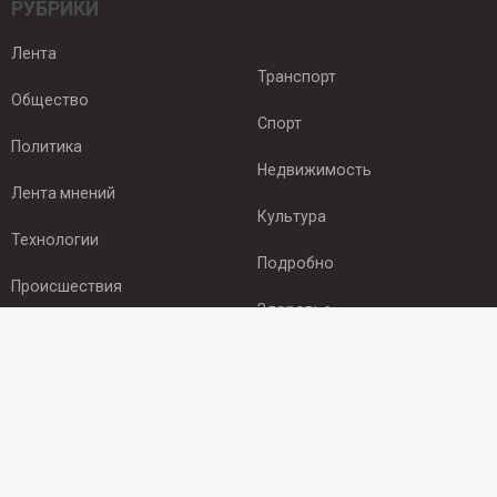
РУБРИКИ
Лента
Транспорт
Общество
Спорт
Политика
Недвижимость
Лента мнений
Культура
Технологии
Подробно
Происшествия
Здоровье
Экономика
ПОДПИСКА
Подпишись на рассылку NEWSROOM24
и будь
в курсе новостей в своём городе: