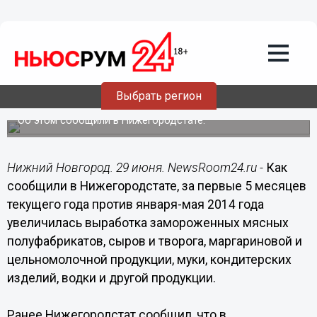
Общество
29.06.2015
12:12
Производство ряда продуктов
Выбрать регион
увеличилось в Нижегородской области
Об этом сообщили в Нижегородстате.
Нижний Новгород. 29 июня. NewsRoom24.ru -
Как
сообщили в Нижегородстате, за первые 5 месяцев
текущего года против января-мая 2014 года
увеличилась выработка замороженных мясных
полуфабрикатов, сыров и творога, маргариновой и
цельномолочной продукции, муки, кондитерских
изделий, водки и другой продукции.
Ранее Нижегородстат сообщил, что в