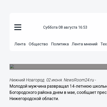
суббота 08 августа 16:53
Общество
02.06.2015
13:19
Лента
Общество
Политика
Лента мнений
Тех
14-летнюю школьницу разврат
Богородском районе
Подозреваемого допросили.
Нижний Новгород. 02 июня. NewsRoom24.ru -
Молодой мужчина развращал 14-летнюю школьн
Богородского района днем в мае, сообщает пре
Нижегородской области.