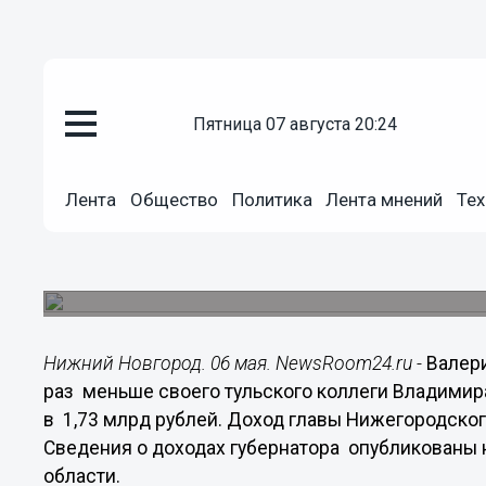
пятница 07 августа 20:24
Общество
06.05.2015
18:06
Лента
Общество
Политика
Лента мнений
Тех
Валерий Шанцев в 2014 году за
своего тульского коллеги
Доход главы региона составил почти 8,4 млн ру
Нижний Новгород. 06 мая. NewsRoom24.ru -
Валери
раз меньше своего тульского коллеги Владимир
в 1,73 млрд рублей. Доход главы Нижегородского
Сведения о доходах губернатора опубликованы 
области.