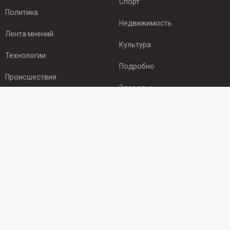
Спорт
Политика
Недвижимость
Лента мнений
Культура
Технологии
Подробно
Происшествия
Здоровье
Экономика
ПОДПИСКА
Подпишись на рассылку NEWSROOM24
и будь
в курсе новостей в своём городе:
Подписаться
© 2012 - 2025 ООО "Ньюсрум" (ИА Newsroom24 (Ньюсрум24).