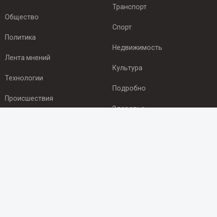
Транспорт
Общество
Спорт
Политика
Недвижимость
Лента мнений
Культура
Технологии
Подробно
Происшествия
Здоровье
Экономика
ПОДПИСКА
Подпишись на рассылку NEWSROOM24
и будь
в курсе новостей в своём городе:
Подписаться