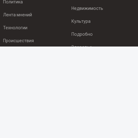
Политика
Недвижимость
Лента мнений
Культура
Технологии
Подробно
Происшествия
Здоровье
Экономика
ПОДПИСКА
Подпишись на рассылку NEWSROOM24
и будь
в курсе новостей в своём городе:
Подписаться
© 2012 - 2025 ООО "Ньюсрум" (ИА Newsroom24 (Ньюсрум24).
Учредитель — ООО "Ньюсрум"