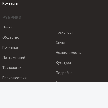
Контакты
РУБРИКИ
Лента
Транспорт
Общество
Спорт
Политика
Недвижимость
Лента мнений
Культура
Технологии
Подробно
Происшествия
Здоровье
Экономика
ПОДПИСКА
Подпишись на рассылку NEWSROOM24
и будь
в курсе новостей в своём городе: