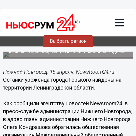
16.04.2015
18:10
Останки уроженца города Горького
найдены на территории
Ленинградской области
Выбрать регион
Администрация Нижнего Новгорода просит
нижегородцев оказать содействие в поисках родных
погибшего красноармейца Николая Ивановича Авдеева.
Нижний Новгород. 16 апреля. NewsRoom24.ru -
Останки уроженца города Горького найдены на
территории Ленинградской области.
Как сообщили агентству новостей Newsroom24 в
пресс-службе администрации Нижнего Новгорода,
в адрес главы администрации Нижнего Новгорода
Олега Кондрашова обратилась общественная
организация Межрегиональный общественный