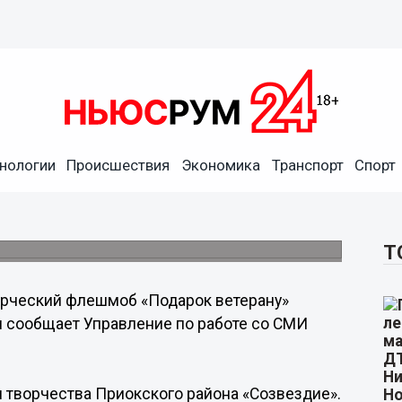
ветерану» состоится 8
нологии
Происшествия
Экономика
Транспорт
Спорт
т поздравительные открытки для
Т
рческий флешмоб «Подарок ветерану»
м сообщает Управление по работе со СМИ
я творчества Приокского района «Созвездие».