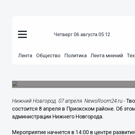
Общество
четверг 06 августа 05:12
07.04.2015
12:08
Творческий флешмоб «Подарок 
Лента
Общество
Политика
Лента мнений
Тех
апреля в Приокском районе
Около 100 школьников одновременно изготовя
ветеранов.
Нижний Новгород. 07 апреля. NewsRoom24.ru -
Тво
состоится 8 апреля в Приокском районе. Об это
администрации Нижнего Новгорода.
Мероприятие начнется в 14:00 в центре развити