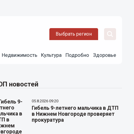
Выбрать регион
Недвижимость
Культура
Подробно
Здоровье
ОП новостей
05.8.2026 09:20
Гибель 9-летнего мальчика в ДТП
в Нижнем Новгороде проверяет
прокуратура