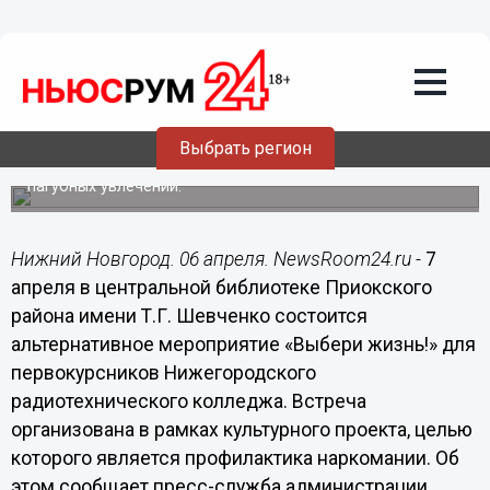
Общество
06.04.2015
12:26
Альтернативное мероприятие «Выбери
жизнь!» состоится в Нижнем
Новгороде
Выбрать регион
Участникам встречи расскажут об альтернативе
пагубных увлечений.
Нижний Новгород. 06 апреля. NewsRoom24.ru -
7
апреля в центральной библиотеке Приокского
района имени Т.Г. Шевченко состоится
альтернативное мероприятие «Выбери жизнь!» для
первокурсников Нижегородского
радиотехнического колледжа. Встреча
организована в рамках культурного проекта, целью
которого является профилактика наркомании. Об
этом сообщает пресс-служба администрации