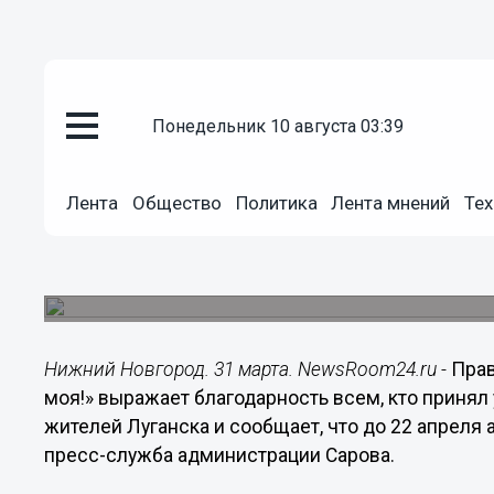
понедельник 10 августа 03:39
Общество
Лента
Общество
Политика
Лента мнений
Тех
31.03.2015
17:35
Саровский сбор помощи в Луга
Акция приостановлена до 22 апреля.
Нижний Новгород. 31 марта. NewsRoom24.ru -
Прав
моя!» выражает благодарность всем, кто принял
жителей Луганска и сообщает, что до 22 апреля
пресс-служба администрации Сарова.