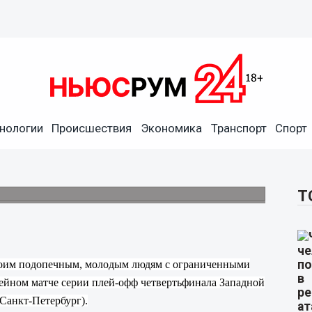
нологии
Происшествия
Экономика
Транспорт
Спорт
и возможностями посетили
КА
льному фонду Олега Кондрашова.
Т
воим подопечным, молодым людям с ограниченными
кейном матче серии плей-офф четвертьфинала Западной
Санкт-Петербург).