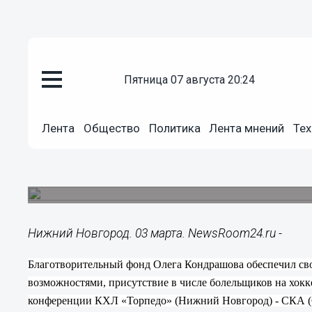
пятница 07 августа 20:24
Общество
03.03.2015
13:03
Лента
Общество
Политика
Лента мнений
Тех
Нижегородцы с ограниченным
хоккейный матч «Торпедо» - С
Это стало возможным благодаря Благотворите
Нижний Новгород. 03 марта. NewsRoom24.ru -
Благотворительный фонд Олега Кондрашова обеспечил с
возможностями, присутствие в числе болельщиков на хок
конференции КХЛ «Торпедо» (Нижний Новгород) - СКА (