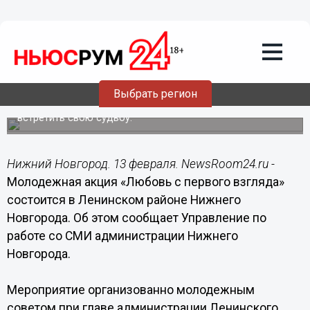
13.02.2015
09:34
Молодежная акция «Любовь с первого
взгляда» состоится 14 февраля в
Ленинском районе Нижнего Новгорода
Выбрать регион
В акции «быстрых свиданий» примут участие
нижегородцы, желающие в День всех влюбленных
встретить свою судьбу.
Нижний Новгород. 13 февраля. NewsRoom24.ru -
Молодежная акция «Любовь с первого взгляда»
состоится в Ленинском районе Нижнего
Новгорода. Об этом сообщает Управление по
работе со СМИ администрации Нижнего
Новгорода.
Мероприятие организованно молодежным
советом при главе администрации Ленинского