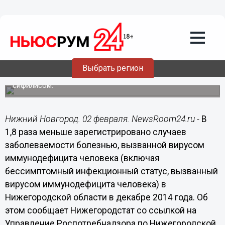
Общество
02.02.2015
18:57
В 1,8 раза упала заболеваемость
СПИДом в Нижегородской области в
декабре 2014 года
Выбрать регион
Также сократилась заболеваемость педикулезом и
сифилисом.
Нижний Новгород. 02 февраля. NewsRoom24.ru -
В
1,8 раза меньше зарегистрировано случаев
заболеваемости болезнью, вызванной вирусом
иммунодефицита человека (включая
бессимптомный инфекционный статус, вызванный
вирусом иммунодефицита человека) в
Нижегородской области в декабре 2014 года. Об
этом сообщает Нижегородстат со ссылкой на
Управление Роспотребнадзора по Нижегородской