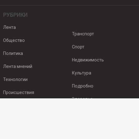
РУБРИКИ
Лента
Транспорт
Общество
Спорт
Политика
Недвижимость
Лента мнений
Культура
Технологии
Подробно
Происшествия
Здоровье
Экономика
ПОДПИСКА
Подпишись на рассылку NEWSROOM24
и будь
в курсе новостей в своём городе: