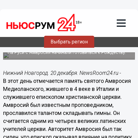
Общество
20.12.2014
06:00
20 декабря - Абросимов день по
Выбрать регион
народному календарю
На Руси с Амвросия начинали готовиться к Рождеству.
Нижний Новгород. 20 декабря. NewsRoom24.ru -
В этот день отмечается память святого Амвросия
Медиоланского, жившего в 4 веке в Италии и
служившего епископом христианской церкви.
Амвросий был известным проповедником,
прославился талантом складывать гимны. Он
считается одним из четырех великих латинских
учителей церкви. Авторитет Амвросия был так
силен, что епископ оказывал влияние на политику