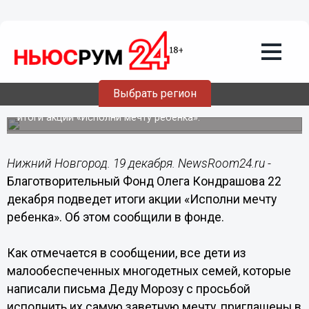
Общество
19.12.2014
11:51
Новогодние подарки от спонсоров и
меценатов получат 18 многодетных
нижегородских семей
Выбрать регион
Благотворительный Фонд Олега Кондрашова подведет
итоги акции «Исполни мечту ребенка».
Нижний Новгород. 19 декабря. NewsRoom24.ru -
Благотворительный Фонд Олега Кондрашова 22
декабря подведет итоги акции «Исполни мечту
ребенка». Об этом сообщили в фонде.
Как отмечается в сообщении, все дети из
малообеспеченных многодетных семей, которые
написали письма Деду Морозу с просьбой
исполнить их самую заветную мечту, приглашены в