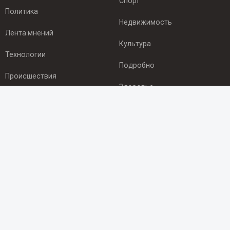
Спорт
Политика
Недвижимость
Лента мнений
Культура
Технологии
Подробно
Происшествия
Здоровье
Экономика
ПОДПИСКА
Подпишись на рассылку NEWSROOM24
и будь
в курсе новостей в своём городе:
Подписаться
© 2012 - 2025 ООО "Ньюсрум" (ИА Newsroom24 (Ньюсрум24).