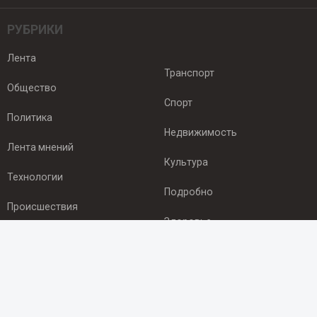
РУБРИКИ
Лента
Транспорт
Общество
Спорт
Политика
Недвижимость
Лента мнений
Культура
Технологии
Подробно
Происшествия
Здоровье
Экономика
ПОДПИСКА
Подпишись на рассылку NEWSROOM24
и будь
в курсе новостей в своём городе: