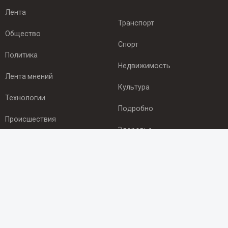
Лента
Транспорт
Общество
Спорт
Политика
Недвижимость
Лента мнений
Культура
Технологии
Подробно
Происшествия
Здоровье
Экономика
ПОДПИСКА
Подпишись на рассылку NEWSROOM24
и будь
в курсе новостей в своём городе: