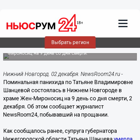
Общество
02.12.2014
12:06
Нижегородцы попрощались с Татьяной
Шанцевой
Выбрать регион
Поминальная панихида состоялась в храме Жен-
Мироносиц на 9 день со дня смерти.
Нижний Новгород. 02 декабря. NewsRoom24.ru -
Поминальная панихида по Татьяне Владимировне
Шанцевой состоялась в Нижнем Новгороде в
храме Жен-Мироносиц на 9 день со дня смерти, 2
декабря. Об этом сообщает журналист
NewsRoom24, побывавший на прощании.
Как сообщалось ранее, супруга губернатора
Нижегородской области Татьяна Шанцева
умерла