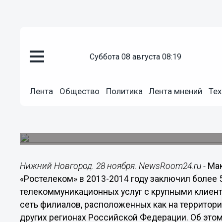
Общество
суббота 08 августа 08:19
28.11.2014
10:59
«Ростелеком» заключил на тер
Лента
Общество
Политика
Лента мнений
Тех
единых договоров с крупными
Среди клиентов такие компании, как «Группа Г
компания», «Концерн «Тракторные заводы» и д
Нижний Новгород. 28 ноября. NewsRoom24.ru -
Мак
«Ростелеком» в 2013-2014 году заключил более 
телекоммуникационных услуг с крупными клиен
сеть филиалов, расположенных как на территори
других регионах Российской Федерации. Об это