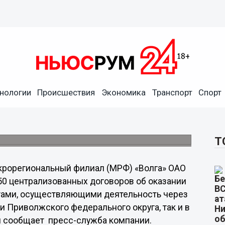
ритории ПФО более 50
нологии
Происшествия
Экономика
Транспорт
Спорт
 корпоративными клиентами
АЗ», «Объединенная металлургическая
ругие.
Т
рорегиональный филиал (МРФ) «Волга» ОАО
50 централизованных договоров об оказании
тами, осуществляющими деятельность через
и Приволжского федерального округа, так и в
м сообщает пресс-служба компании.