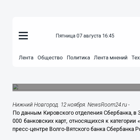
Общество
пятница 07 августа 16:45
12.11.2014
10:56
Более 17 тысяч кировчан получ
Лента
Общество
Политика
Лента мнений
Тех
социальные карты Сбербанка
В настоящее время более 130 тысяч жителей К
картами Сбербанка.
Нижний Новгород. 12 ноября. NewsRoom24.ru -
По данным Кировского отделения Сбербанка, в 
000 банковских карт, относящихся к категории
пресс-центре Волго-Вятского банка Сбербанка Р