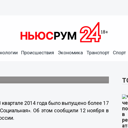
или в 3 квартале
нологии
Происшествия
Экономика
Транспорт
Спорт
ировской области пользуются социальными
Т
3 квартале 2014 года было выпущено более 17
 «Социальная». Об этом сообщили 12 ноября в
оссии.