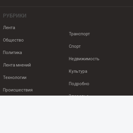
РУБРИКИ
Лента
Транспорт
Общество
Спорт
Политика
Недвижимость
Лента мнений
Культура
Технологии
Подробно
Происшествия
Здоровье
Экономика
ПОДПИСКА
Подпишись на рассылку NEWSROOM24
и будь
в курсе новостей в своём городе: