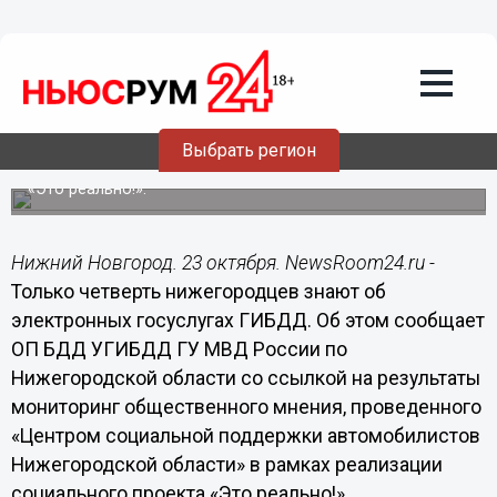
23.10.2014
15:00
Только четверть нижегородцев знают
об электронных госуслугах ГИБДД, -
опрос
Выбрать регион
Нижегородская Госавтоинспекция подвела
промежуточные итоги реализации социального проекта
«Это реально!».
Нижний Новгород. 23 октября. NewsRoom24.ru -
Только четверть нижегородцев знают об
электронных госуслугах ГИБДД. Об этом сообщает
ОП БДД УГИБДД ГУ МВД России по
Нижегородской области со ссылкой на результаты
мониторинг общественного мнения, проведенного
«Центром социальной поддержки автомобилистов
Нижегородской области» в рамках реализации
социального проекта «Это реально!».