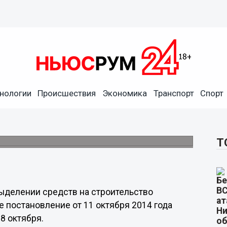
аспоряжение о выделении
нологии
Происшествия
Экономика
Транспорт
Спорт
диона в Нижнем Новгороде
 федерального бюджета составит более 17
Т
делении средств на строительство
 постановление от 11 октября 2014 года
8 октября.