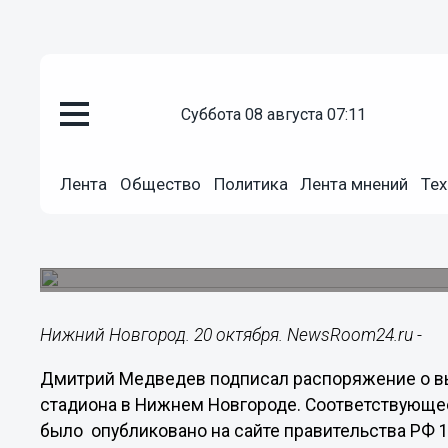
Общество
суббота 08 августа 07:11
20.10.2014
11:14
Дмитрий Медведев подписал р
Лента
Общество
Политика
Лента мнений
Тех
средств на строительство ста
Объем бюджетных инвестиций за счет средств
миллиардов рублей.
Нижний Новгород. 20 октября. NewsRoom24.ru -
Дмитрий Медведев подписал распоряжение о вы
стадиона в Нижнем Новгороде. Соответствующее
было опубликовано на сайте правительства РФ 1