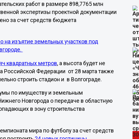
тельских работ в размере 898,7765 млн
твенной экспертизы проектной документации
лено за счет средств бюджета
но на изъятие земельных участков под
вгороде.
яч квадратных метров
, а высота будет не
а Российской Федерации от 28 марта также
лельно строить стадион и в Волгограде.
думы по имуществу и земельным
ижнего Новгорода о передаче в областную
опадающих в зону строительства
чемпионата мира по футболу за счет средств
тся построить
24 новых гостиницы
.