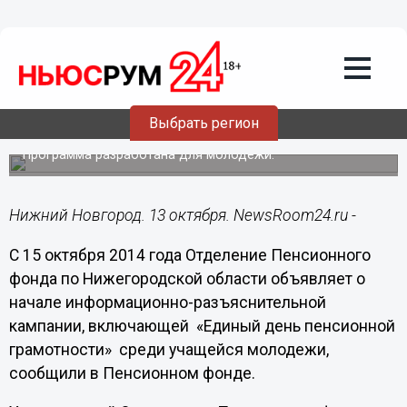
Общество
13.10.2014
12:52
Пенсионный фонд Нижегородской
области запускает программу
Выбрать регион
пенсионной грамотности
Программа разработана для молодежи.
Нижний Новгород. 13 октября. NewsRoom24.ru -
С 15 октября 2014 года Отделение Пенсионного
фонда по Нижегородской области объявляет о
начале информационно-разъяснительной
кампании, включающей «Единый день пенсионной
грамотности» среди учащейся молодежи,
сообщили в Пенсионном фонде.