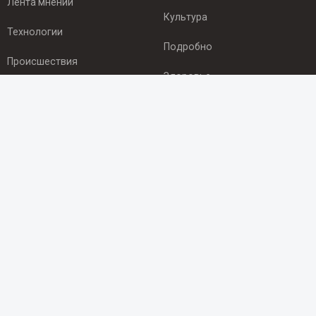
Лента мнений
Культура
Технологии
Подробно
Происшествия
Здоровье
Экономика
ПОДПИСКА
Подпишись на рассылку NEWSROOM24
и будь
в курсе новостей в своём городе:
Подписаться
© 2012 - 2025 ООО "Ньюсрум" (ИА Newsroom24 (Ньюсрум24).
Учредитель — ООО "Ньюсрум"
Свидетельство о регистрации СМИ ИА № ФС 77 - 45920 от 22.07.2011г.
выдано Федеральной службой по надзору в сфере связи,
информационных технологий и массовый коммуникаций.