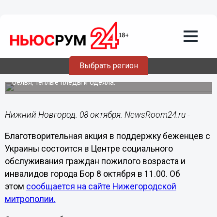
Общество
08.10.2014
06:30
Благотворительная акция в поддержку
беженцев с Украины пройдет в
Нижегородской области 8 октября
Выбрать регион
Нуждающимся будут переданы комплекты постельного
белья, теплые пледы и одеяла.
Нижний Новгород. 08 октября. NewsRoom24.ru -
Благотворительная акция в поддержку беженцев с
Украины состоится в Центре социального
обслуживания граждан пожилого возраста и
инвалидов города Бор 8 октября в 11.00. Об
этом
сообщается на сайте Нижегородской
митрополии.