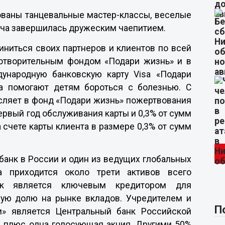
ованы танцевальные мастер-классы, веселые
еча завершилась дружеским чаепитием.
ниться своих партнеров и клиентов по всей
аготворительным фондом «Подари жизнь» и в
дународную банковскую карту Visa «Подари
ка помогают детям бороться с болезнью. С
сляет в фонд «Подари жизнь» пожертвования
ервый год обслуживания карты и 0,3% от сумм
 счете карты клиента в размере 0,3% от сумм
банк в России и один из ведущих глобальных
а приходится около трети активов всего
анк является ключевым кредитором для
шую долю на рынке вкладов. Учредителем и
П
» является Центральный банк Российской
а плюс одна голосующая акция. Другими 50%