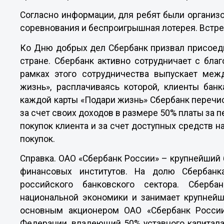
Согласно информации, для ребят были организ
соревнования и беспроигрышная лотерея. Встр
Ко Дню добрых дел Сбербанк призвал присоеди
стране. Сбербанк активно сотрудничает с бл
рамках этого сотрудничества выпускает меж
жизнь», расплачиваясь которой, клиенты бан
каждой карты «Подари жизнь» Сбербанк перечи
за счет своих доходов в размере 50% платы за п
покупок клиента и за счет доступных средств на
покупок.
Справка. ОАО «Сбербанк России»
– крупнейший 
финансовых институтов. На долю Сбербанк
российского банковского сектора. Сберб
национальной экономики и занимает крупней
основным акционером ОАО «Сбербанк России
Федерации, владеющий 50% уставного капитал