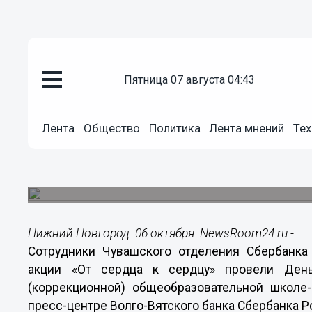
Общество
пятница 07 августа 04:43
06.10.2014
14:42
Сбербанк в Чувашии провел Де
Лента
Общество
Политика
Лента мнений
Тех
специальной общеобразовател
Для ребят были организованы танцевальные ма
беспроигрышная лотерея.
Нижний Новгород. 06 октября. NewsRoom24.ru -
Сотрудники Чувашского отделения Сбербанка
акции «От сердца к сердцу» провели Ден
(коррекционной) общеобразовательной школе
пресс-центре Волго-Вятского банка Сбербанка Р