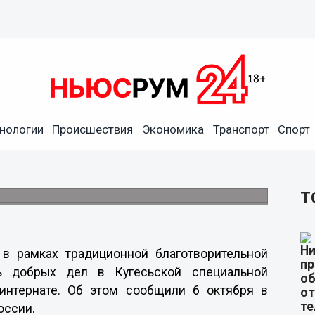
нь добрых дел в Кугесьской
нологии
Происшествия
Экономика
Транспорт
Спорт
ьной школе-интернате
стер-классы, веселые соревнования и
Т
 в рамках традиционной благотворительной
ь добрых дел в Кугесьской специальной
-интернате. Об этом сообщили 6 октября в
оссии.