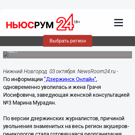
Знаменитый нижегородский врач-
акушер Грачя Мурадян уволился
вместе с женой в преддверии
открытия нового Перинатального
центра
Выбрать регион
2 октября стало известно, что главный врач
дзержинского роддома №3 Грачя Мурадян покинул свой
пост.
Нижний Новгород. 03 октября. NewsRoom24.ru -
По информации
"Дзержинск Онлайн"
,
одновременно уволилась и жена Грачя
Иосифовича, заведующая женской консультацией
№3 Марина Мурадян.
По версии дзержинских журналистов, причиной
увольнения знаменитых на весь регион акушеров-
гинекологов стала готовящаяся реорганизация