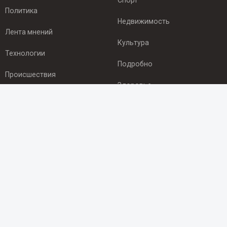
Спорт
Политика
Недвижимость
Лента мнений
Культура
Технологии
Подробно
Происшествия
Здоровье
Экономика
ПОДПИСКА
Подпишись на рассылку NEWSROOM24
и будь
в курсе новостей в своём городе:
Подписаться
© 2012 - 2025 ООО "Ньюсрум" (ИА Newsroom24 (Ньюсрум24).