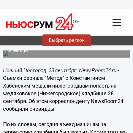
Общество
28.09.2014
20:00
Съемки сериала "Метод" с Хабенским
мешали 28 сентября нижегородцам
попасть на кладбище
Выбрать регион
Об этом корреспонденту NewsRoom24 сообщили
очевидцы.
Нижний Новгород. 28 сентября. NewsRoom24.ru -
Съемки сериала "Метод" с Константином
Хабенским мешали нижегородцам попасть на
Федяковское (Нижегородское) кладбище 28
сентября. Об этом корреспонденту NewsRoom24
сообщили очевидцы.
По их словам, сегодня въезд машинам на
территорию кладбища был закрыт. Кроме того, из-