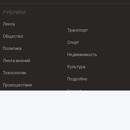
РУБРИКИ
Лента
Транспорт
Общество
Спорт
Политика
Недвижимость
Лента мнений
Культура
Технологии
Подробно
Происшествия
Здоровье
Экономика
ПОДПИСКА
Подпишись на рассылку NEWSROOM24
и будь
в курсе новостей в своём городе: