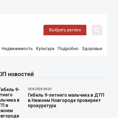
Выбрать регион
Недвижимость
Культура
Подробно
Здоровье
ОП новостей
05.8.2026 09:20
Гибель 9-летнего мальчика в ДТП
в Нижнем Новгороде проверяет
прокуратура