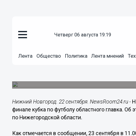
четверг 06 августа 19:19
Общество
22.09.2014
11:46
Лента
Общество
Политика
Лента мнений
Тех
Нижегородские полицейские ср
футболу областного главка
Матч пройдет 23 сентября на стадионе «Строит
Нижний Новгород. 22 сентября. NewsRoom24.ru -
Н
финале кубка по футболу областного главка. Об
по Нижегородской области.
Как отмечается в сообщении, 23 сентября в 11.0