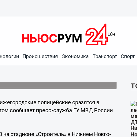
нологии
Происшествия
Экономика
Транспорт
Спорт
азятся в финале кубка по
ель» в Нижнем Новгороде.
Т
ижегородские полицейские сразятся в
 этом сообщает пресс-служба ГУ МВД России
0 на стадионе «Строитель» в Нижнем Новго-