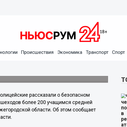
 образовательных
нологии
Происшествия
Экономика
Транспорт
Спорт
дской области
ейских о безопасном поведении на
Т
олицейские рассказали о безопасном
пешеходов более 200 учащимся средней
жегородской области. Об этом сообщает
асти.