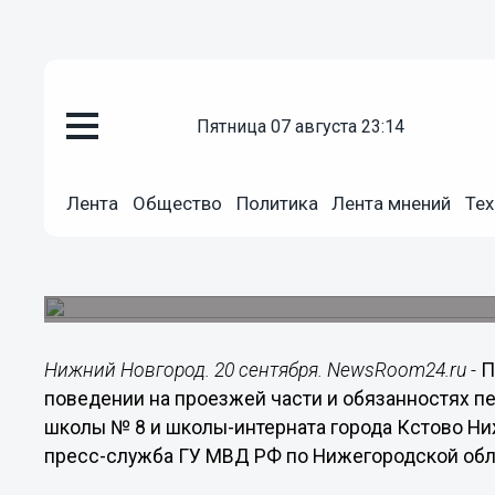
Общество
пятница 07 августа 23:14
20.09.2014
19:58
Акция «Засветись» проходит в
Лента
Общество
Политика
Лента мнений
Тех
учреждениях Кстова Нижегоро
Более 200 учащихся узнали от дорожных полиц
проезжей части.
Нижний Новгород. 20 сентября. NewsRoom24.ru -
П
поведении на проезжей части и обязанностях 
школы № 8 и школы-интерната города Кстово Ни
пресс-служба ГУ МВД РФ по Нижегородской обл