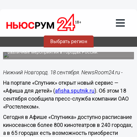
Общество
18.09.2014
17:38
«Спутник» запустил афишу
мероприятий для детей и родителей
Выбрать регион
С помощью нового сервиса можно планировать
семейный досуг, выбирая для посещения с детьми
различные мероприятия в городах России.
Нижний Новгород. 18 сентября. NewsRoom24.ru -
На портале «Спутник» открыт новый сервис —
«Афиша для детей» (
afisha.sputnik.ru
). Об этом 18
сентября сообщила пресс-служба компании ОАО
«Ростелеком».
Сегодня в Афише «Спутника» доступно расписание
киносеансов более 800 кинотеатров в 240 городах,
а в 65 городах есть возможность приобрести