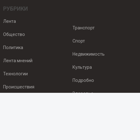
РУБРИКИ
Лента
Транспорт
Общество
Спорт
Политика
Недвижимость
Лента мнений
Культура
Технологии
Подробно
Происшествия
Здоровье
Экономика
ПОДПИСКА
Подпишись на рассылку NEWSROOM24
и будь
в курсе новостей в своём городе: