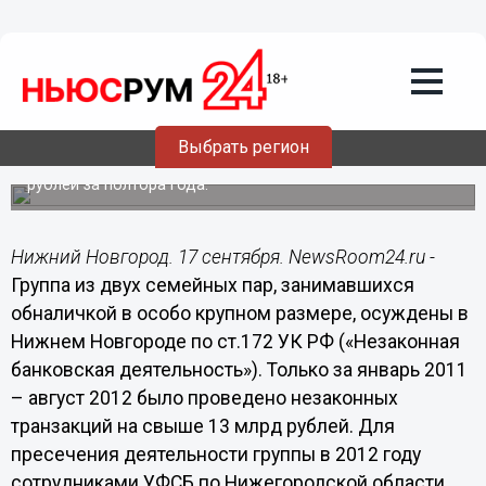
Общество
17.09.2014
08:45
В Нижнем Новгороде осуждена
крупнейшая группировка «теневых
банкиров»
Выбрать регион
Группа из четырех человек обналичила более 13 млрд
рублей за полтора года.
Нижний Новгород. 17 сентября. NewsRoom24.ru -
Группа из двух семейных пар, занимавшихся
обналичкой в особо крупном размере, осуждены в
Нижнем Новгороде по ст.172 УК РФ («Незаконная
банковская деятельность»). Только за январь 2011
– август 2012 было проведено незаконных
транзакций на свыше 13 млрд рублей. Для
пресечения деятельности группы в 2012 году
сотрудниками УФСБ по Нижегородской области