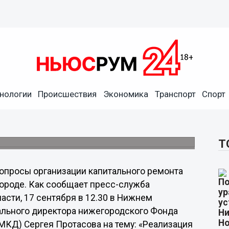
ного ремонта
нологии
Происшествия
Экономика
Транспорт
Спорт
ят в Нижнем Новгороде
я фонда капитального ремонта МКД
Т
опросы организации капитального ремонта
ороде. Как сообщает пресс-служба
асти, 17 сентября в 12.30 в Нижнем
ального директора нижегородского Фонда
МКД) Сергея Протасова на тему: «Реализация