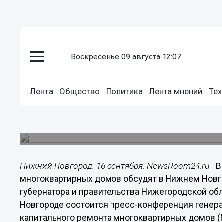
Общество
воскресенье 09 августа 12:07
16.09.2014
22:12
Вопросы организации капиталь
Лента
Общество
Политика
Лента мнений
Тех
многоквартирных домов обсуд
Принять решение о выборе способа накоплени
нижегородцы могут до 8 ноября.
Нижний Новгород. 16 сентября. NewsRoom24.ru -
В
многоквартирных домов обсудят в Нижнем Новг
губернатора и правительства Нижегородской обл
Новгороде состоится пресс-конференция генер
капитального ремонта многоквартирных домов (