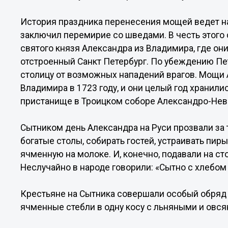
История праздника перенесения мощей ведет на
заключил перемирие со шведами. В честь этог
святого князя Александра из Владимира, где они 
отстроенный Санкт Петербург. По убеждению Пе
столицу от возможных нападений врагов. Мощи 
Владимира в 1723 году, и они целый год хранили
пристанище в Троицком соборе Александро-Нев
Сытником день Александра на Руси прозвали за т
богатые столы, собирать гостей, устраивать пи
ячменную на молоке. И, конечно, подавали на ст
Неслучайно в народе говорили: «Сытно с хлебом
Крестьяне на Сытника совершали особый обряд 
ячменные стебли в одну косу с льняными и овс