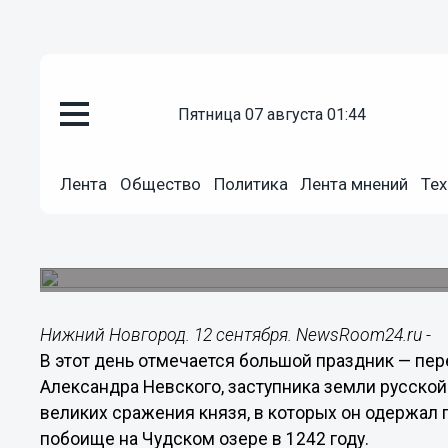
пятница 07 августа 01:44
Общество
12.09.2014
06:00
12 сентября - Александр Сытн
Лента
Общество
Политика
Лента мнений
Тех
В этот день на Руси было принято накрывать бо
пиры
Нижний Новгород. 12 сентября. NewsRoom24.ru -
В этот день отмечается большой праздник — пе
Александра Невского, заступника земли русской
великих сражения князя, в которых он одержал 
побоище на Чудском озере в 1242 году.