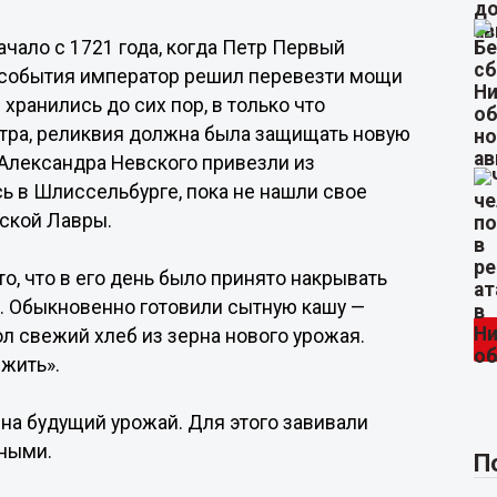
чало с 1721 года, когда Петр Первый
о события император решил перевезти мощи
хранились до сих пор, в только что
тра, реликвия должна была защищать новую
Александра Невского привезли из
сь в Шлиссельбурге, пока не нашли свое
ской Лавры.
о, что в его день было принято накрывать
ры. Обыкновенно готовили сытную кашу —
ол свежий хлеб из зерна нового урожая.
 жить».
на будущий урожай. Для этого завивали
яными.
П