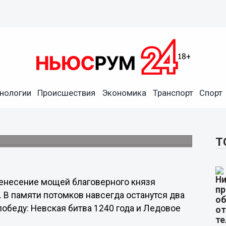
ик по народному календарю
нологии
Происшествия
Экономика
Транспорт
Спорт
гатые столы, собирать гостей и устраивать
Т
ренесение мощей благоверного князя
. В памяти потомков навсегда останутся два
победу: Невская битва 1240 года и Ледовое